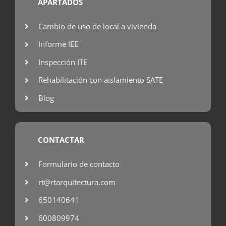
APARTADOS
Cambio de uso de local a vivienda
Informe IEE
Inspección ITE
Rehabilitación con aislamiento SATE
Blog
CONTACTAR
Formulario de contacto
rt@rtarquitectura.com
650140641
600809974