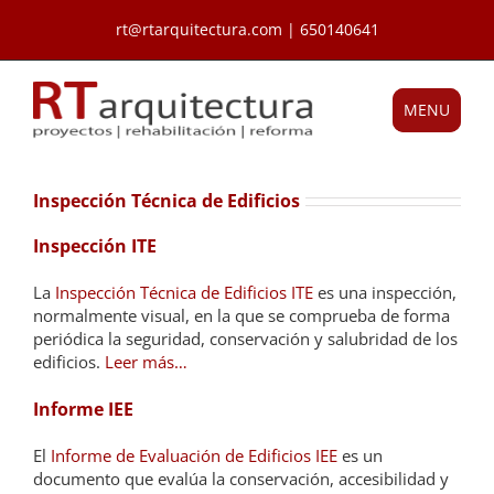
Saltar
rt@rtarquitectura.com | 650140641
al
contenido
MENU
Inspección Técnica de Edificios
Inspección ITE
La
Inspección Técnica de Edificios ITE
es una inspección,
normalmente visual, en la que se comprueba de forma
periódica la seguridad, conservación y salubridad de los
edificios.
Leer más…
Informe IEE
El
Informe de Evaluación de Edificios IEE
es un
documento que evalúa la conservación, accesibilidad y