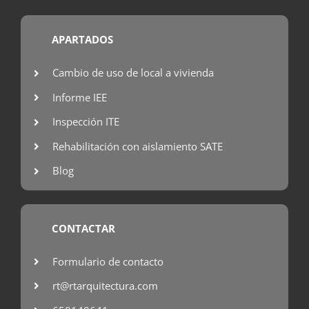
APARTADOS
Cambio de uso de local a vivienda
Informe IEE
Inspección ITE
Rehabilitación con aislamiento SATE
Blog
CONTACTAR
Formulario de contacto
rt@rtarquitectura.com