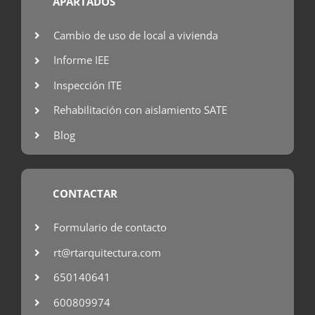
APARTADOS
Cambio de uso de local a vivienda
Informe IEE
Inspección ITE
Rehabilitación con aislamiento SATE
Blog
CONTACTAR
Formulario de contacto
rt@rtarquitectura.com
650140641
600809974