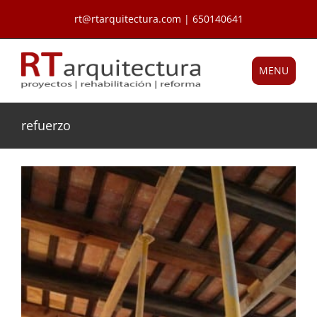
Saltar
rt@rtarquitectura.com | 650140641
al
contenido
MENU
refuerzo