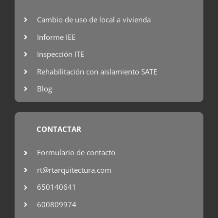
Cambio de uso de local a vivienda
Informe IEE
Inspección ITE
Rehabilitación con aislamiento SATE
Blog
CONTACTAR
Formulario de contacto
rt@rtarquitectura.com
650140641
600809974