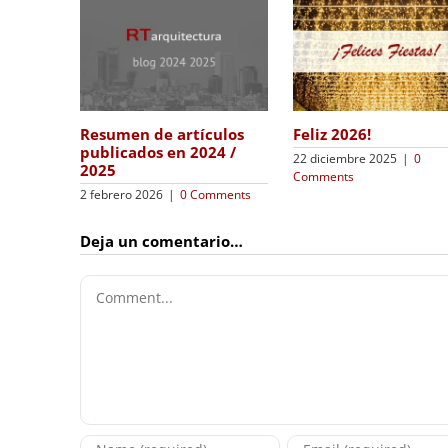
Resumen de artí
La tiranía de las apps y
publicados en 20
el online
|
0
2023
19 agosto 2024
|
0 Comments
22 enero 2024
|
0 C
Deja un comentario…
Comment