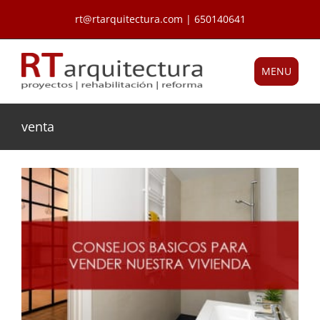
Saltar
rt@rtarquitectura.com | 650140641
al
contenido
MENU
venta