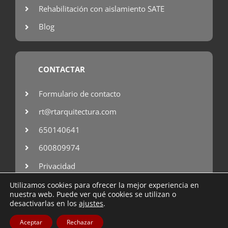
Rehabilitación con aislamiento SATE
Blog
CONTACTAR
Formulario de contacto
rt@rtarquitectura.com
650140641
600809974
Privacidad
Utilizamos cookies para ofrecer la mejor experiencia en
nuestra web. Puede ver qué cookies se utilizan o
desactivarlas en los
ajustes
.
Copyright © 2007 – 2025 RT arquitectura
Aceptar
Rechazar