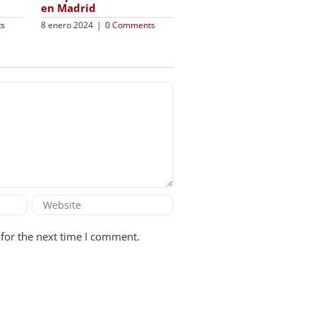
contenido sobre la ITE /
en Madrid
IEE en 2024
9 enero 2023
|
0 Comments
20 diciembre 2023
|
0
Comments
for the next time I comment.