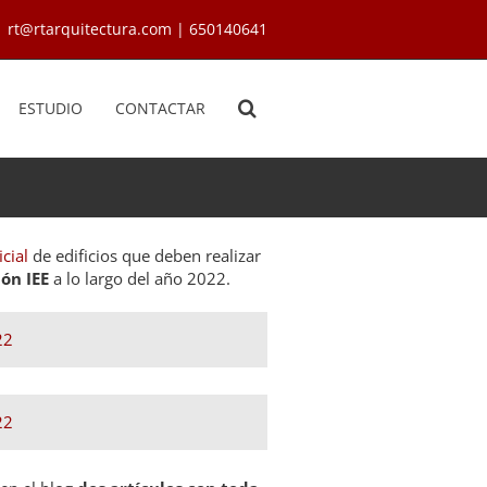
rt@rtarquitectura.com | 650140641
ESTUDIO
CONTACTAR
icial
de edificios que deben realizar
ón IEE
a lo largo del año 2022.
22
22