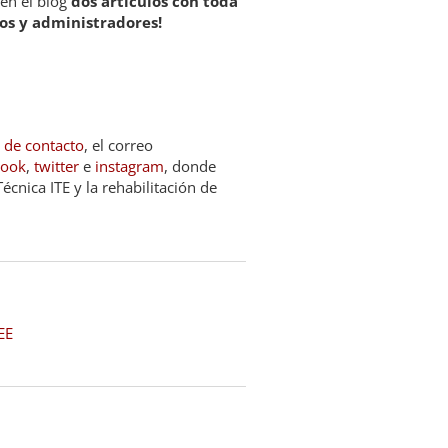
en el blog
dos artículos con toda
os y administradores!
 de contacto
, el correo
book
,
twitter
e
instagram
, donde
cnica ITE y la rehabilitación de
EE