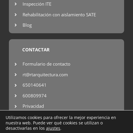
Inspección ITE
Rehabilitación con aislamiento SATE
Blog
CONTACTAR
Formulario de contacto
rt@rtarquitectura.com
650140641
600809974
Privacidad
Utilizamos cookies para ofrecer la mejor experiencia en
nuestra web. Puede ver qué cookies se utilizan o
desactivarlas en los
ajustes
.