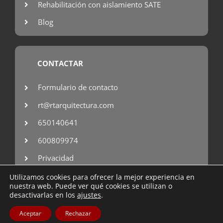
Rehabilitación con aislamiento SATE
Blog
CONTACTAR
Formulario de contacto
rt@rtarquitectura.com
650140641
600809974
Privacidad
Utilizamos cookies para ofrecer la mejor experiencia en
nuestra web. Puede ver qué cookies se utilizan o
desactivarlas en los
ajustes
.
Copyright © 2007 – 2025 RT arquitectura
Aceptar
Rechazar