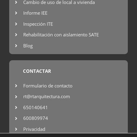
Cambio de uso de local a vivienda
Informe IEE
Inspección ITE
Rehabilitación con aislamiento SATE
Blog
CONTACTAR
Formulario de contacto
rt@rtarquitectura.com
650140641
600809974
Privacidad