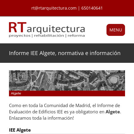
Saltar
rt@rtarquitectura.com | 650140641
al
contenido
MENU
Informe IEE Algete, normativa e información
Como en toda la Comunidad de Madrid, el Informe de
Evaluación de Edificios IEE es ya obligatorio en
Algete
.
Enlazamos toda la información!
IEE Algete