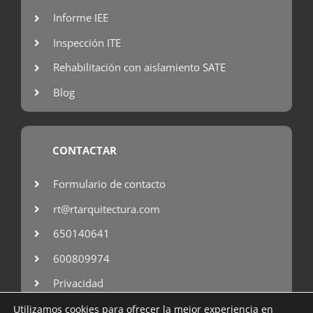
Informe IEE
Inspección ITE
Rehabilitación con aislamiento SATE
Blog
CONTACTAR
Formulario de contacto
rt@rtarquitectura.com
650140641
600809974
Privacidad
Utilizamos cookies para ofrecer la mejor experiencia en