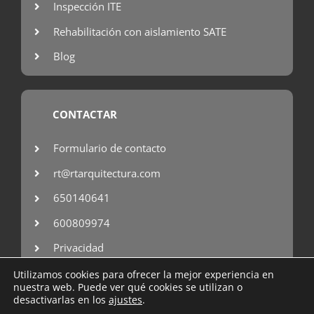
Inspección ITE
Rehabilitación con aislamiento SATE
Blog
CONTACTAR
Formulario de contacto
rt@rtarquitectura.com
650140641
600809974
Privacidad
Utilizamos cookies para ofrecer la mejor experiencia en
nuestra web. Puede ver qué cookies se utilizan o
desactivarlas en los
ajustes
.
Copyright © 2007 – 2025 RT arquitectura