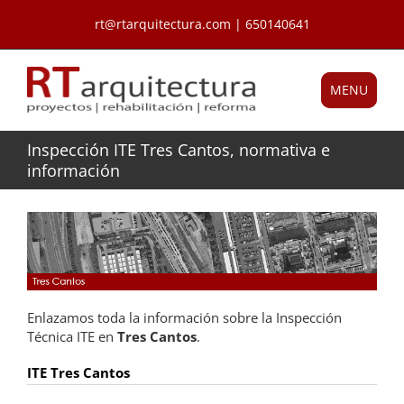
Saltar
rt@rtarquitectura.com | 650140641
al
contenido
MENU
Inspección ITE Tres Cantos, normativa e
información
Enlazamos toda la información sobre la Inspección
Técnica ITE en
Tres Cantos
.
ITE Tres Cantos