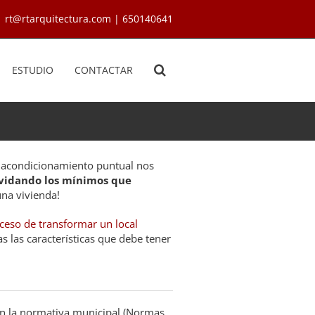
rt@rtarquitectura.com | 650140641
ESTUDIO
CONTACTAR
acondicionamiento puntual nos
vidando los mínimos que
na vivienda!
ceso de transformar un local
 las características que debe tener
n la normativa municipal (Normas