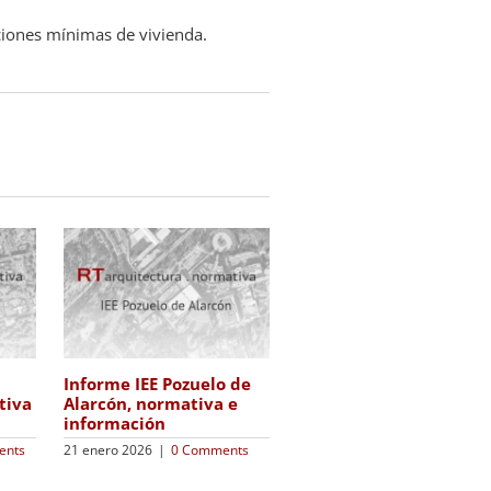
iones mínimas de vivienda.
Modificación del
Criterios generales de l
PGOUM, aprobación
s de
CPPHAN
provisional
6 julio 2026
|
0 Comments
4 septiembre 2023
|
0
Comments