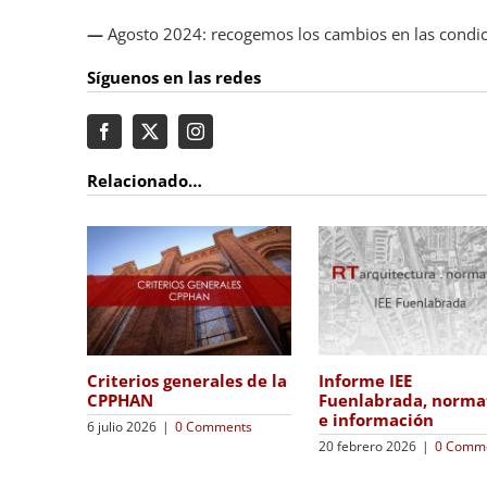
—
Agosto 2024: recogemos los cambios en las condic
Síguenos en las redes
Relacionado…
Cambio en las
Resistencia a fuego del
lo de
condiciones mínima
sistema SATE
va e
vivienda
10 mayo 2024
|
0 Comments
1 abril 2024
|
0 Comments
mments