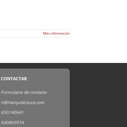
Más información
CONTACTAR
Formulario de contacto
rt@rtarquitectura.com
650140641
600809974