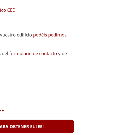
ico CEE
 vuestro edificio
podéis pedirnos
s del
formulario de contacto
y de
EE
RA OBTENER EL IEE!