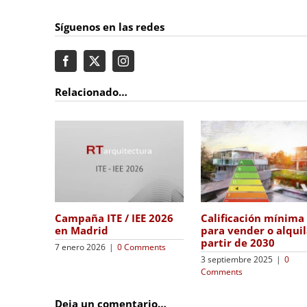
Síguenos en las redes
Relacionado…
Qué son los Certificados
Ventajas del a
a para la
de Ahorro Energético
SATE
ón de
CAE
n aislamiento
5 febrero 2025
|
0 
5 marzo 2025
|
0 Comments
 Comments
Deja un comentario…