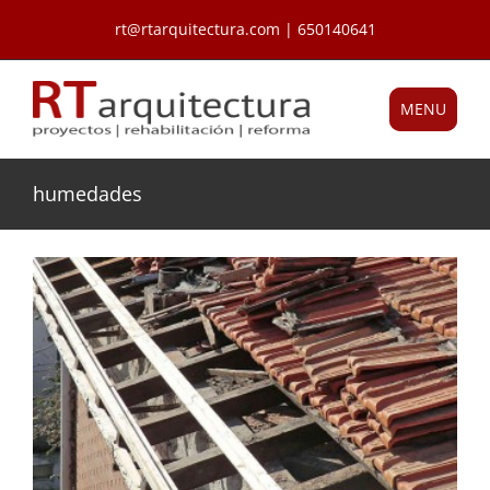
Saltar
rt@rtarquitectura.com | 650140641
al
contenido
MENU
humedades