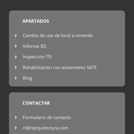
APARTADOS
Cambio de uso de local a vivienda
Informe IEE
Inspección ITE
Rehabilitación con aislamiento SATE
Blog
CONTACTAR
Formulario de contacto
rt@rtarquitectura.com